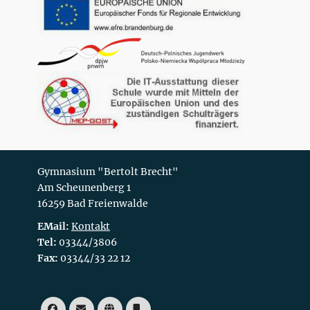
Gymnasium "Bertolt Brecht"
Am Scheunenberg 1
16259 Bad Freienwalde
EMail:
Kontakt
Tel:
03344/3806
Fax:
03344/33 22 12
Facebook
E-
Website
Telefon