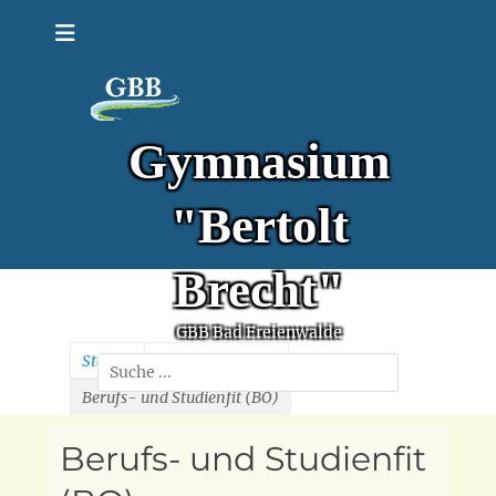
Zum
Inhalt
springen
Gymnasium
"Bertolt
Brecht"
GBB Bad Freienwalde
Start
»
Schülerbereich
»
Suchen
nach:
Berufs- und Studienfit (BO)
Berufs- und Studienfit