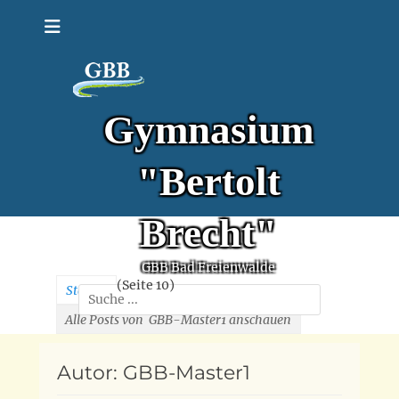
Zum
Inhalt
springen
Gymnasium
"Bertolt
Brecht"
GBB Bad Freienwalde
(Seite 10)
Start
»
Suchen
nach:
Alle Posts von
GBB-Master1 anschauen
Autor:
GBB-Master1