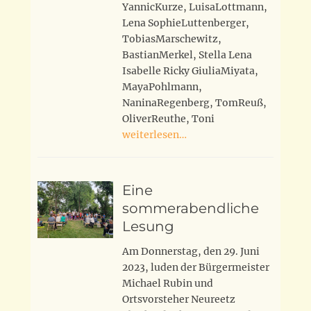
YannicKurze, LuisaLottmann,
Lena SophieLuttenberger,
TobiasMarschewitz,
BastianMerkel, Stella Lena
Isabelle Ricky GiuliaMiyata,
MayaPohlmann,
NaninaRegenberg, TomReuß,
OliverReuthe, Toni
weiterlesen…
Eine
sommerabendliche
Lesung
Am Donnerstag, den 29. Juni
2023, luden der Bürgermeister
Michael Rubin und
Ortsvorsteher Neureetz