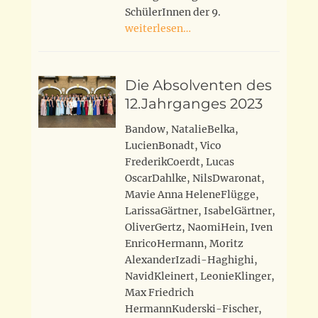
SchülerInnen der 9.
weiterlesen…
Die Absolventen des
12.Jahrganges 2023
Bandow, NatalieBelka,
LucienBonadt, Vico
FrederikCoerdt, Lucas
OscarDahlke, NilsDwaronat,
Mavie Anna HeleneFlügge,
LarissaGärtner, IsabelGärtner,
OliverGertz, NaomiHein, Iven
EnricoHermann, Moritz
AlexanderIzadi-Haghighi,
NavidKleinert, LeonieKlinger,
Max Friedrich
HermannKuderski-Fischer,