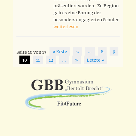
präsentiert wurden. Zu Beginn
gab es eine Ehrung der
besonders engagierten Schüler
weiterlesen…
Beitragsnavigation
« Erste
«
...
8
9
Seite 10 von 13
10
11
12
...
»
Letzte »